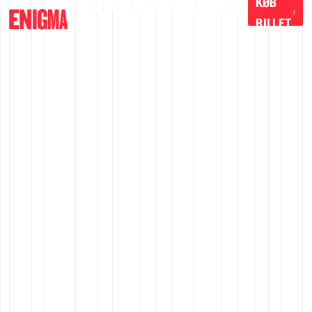
KØB
BILLET