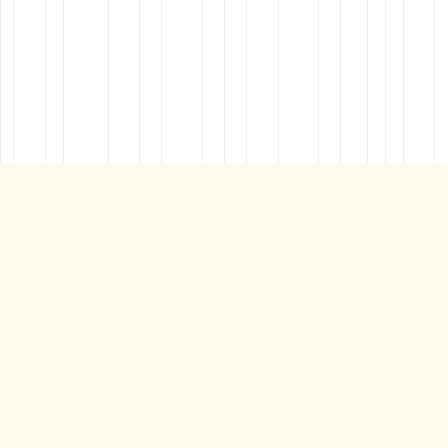
ÅBEN SIDEMENU
OM SAMLINGERNE
SAMLINGER
JTAS' TJENSTLIGE