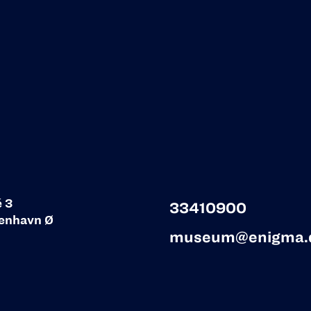
é 3
33410900
enhavn Ø
museum@enigma.