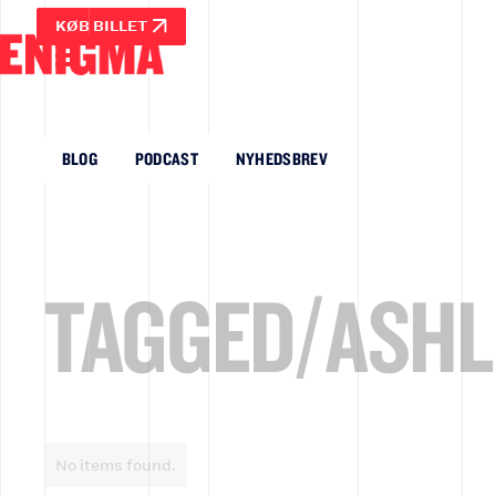
KØB BILLET
BLOG
PODCAST
NYHEDSBREV
TAGGED/
ASHL
No items found.