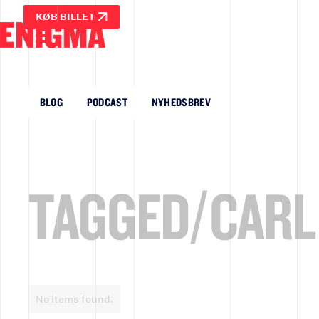
KØB BILLET
BLOG
PODCAST
NYHEDSBREV
TAGGED/
CARL
No items found.