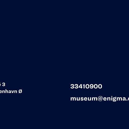
é 3
33410900
enhavn Ø
museum@enigma.