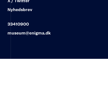
X / Twitter
Nyhedsbrev
33410900
museum@enigma.dk
© 2023 ENIGMA – Museum for post, tele og
kommunikation‍
Øster Allé 3