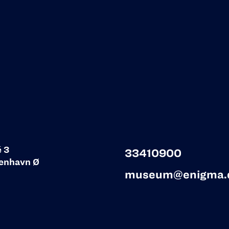
é 3
33410900
enhavn Ø
museum@enigma.