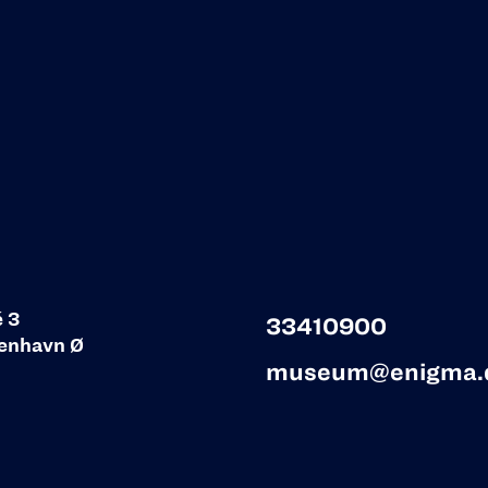
é 3
33410900
enhavn Ø
museum@enigma.