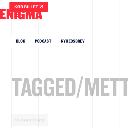
KØB BILLET
BLOG
PODCAST
NYHEDSBREV
TAGGED/
METT
No items found.