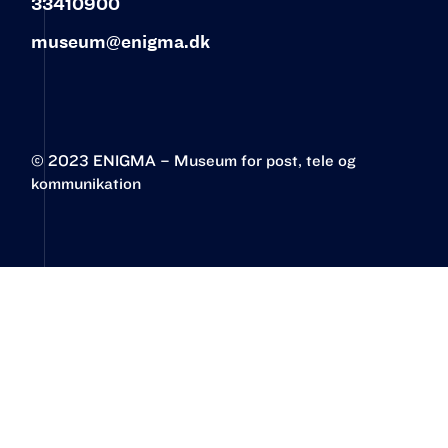
33410900
museum@enigma.dk
© 2023 ENIGMA – Museum for post, tele og
kommunikation‍
Øster Allé 3
2100 København Ø