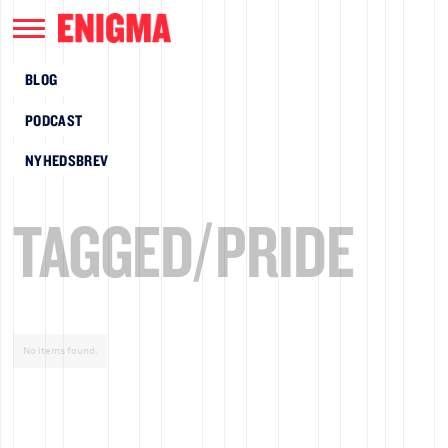
BLOG
PODCAST
NYHEDSBREV
TAGGED/
PRIDE
No items found.