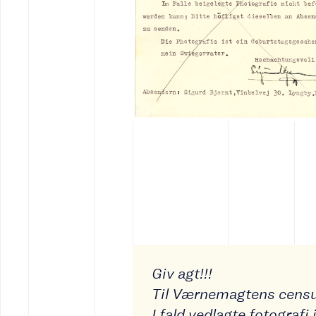
Giv agt!!!
Til Værnemagtens censu
I fald vedlagte fotografi