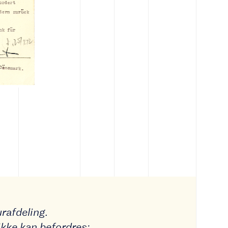
rafdeling.
 ikke kan befordres;