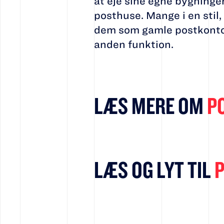
at eje sine egne bygninge
posthuse. Mange i en stil,
dem som gamle postkontor
anden funktion.
LÆS MERE OM
P
LÆS OG LYT TIL