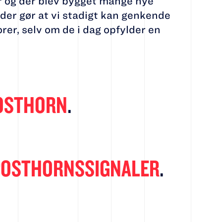
r og der blev bygget mange nye
 der gør at vi stadigt kan genkende
er, selv om de i dag opfylder en
OSTHORN
.
POSTHORNSSIGNALER
.