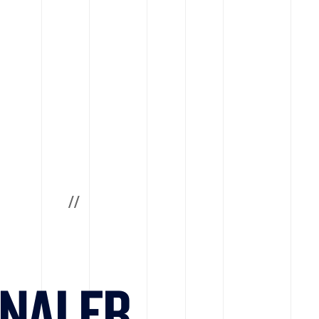
/
/
:
GNALER