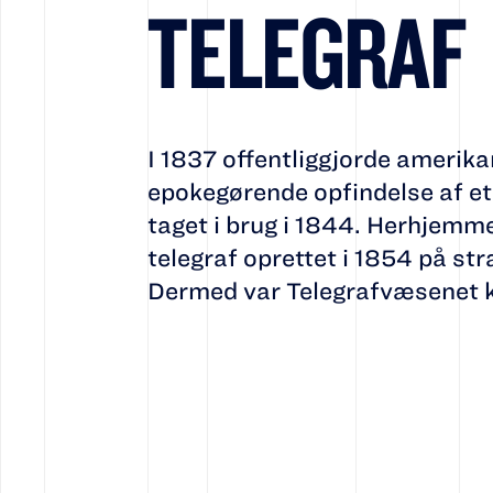
TELEGRAF
I 1837 offentliggjorde amerik
epokegørende opfindelse af et
taget i brug i 1844. Herhjemm
telegraf oprettet i 1854 på s
Dermed var Telegrafvæsenet k