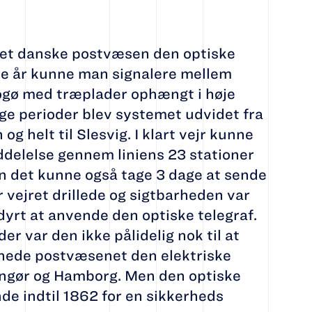
 det danske postvæsen den optiske
sse år kunne man signalere mellem
ogø med træplader ophængt i høje
olige perioder blev systemet udvidet fra
g helt til Slesvig. I klart vejr kunne
delelse gennem liniens 23 stationer
n det kunne også tage 3 dage at sende
 vejret drillede og sigtbarheden var
 dyrt at anvende den optiske telegraf.
r var den ikke pålidelig nok til at
bnede postvæsenet den elektriske
singør og Hamborg. Men den optiske
de indtil 1862 for en sikkerheds