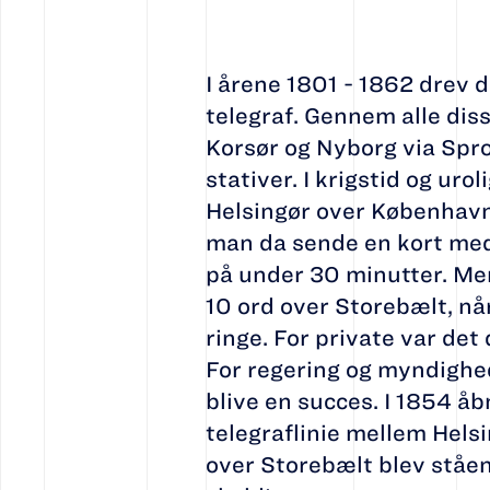
I årene 1801 - 1862 drev
telegraf. Gennem alle di
Korsør og Nyborg via Spr
stativer. I krigstid og ur
Helsingør over København o
man da sende en kort med
på under 30 minutter. Me
10 ord over Storebælt, når
ringe. For private var det
For regering og myndighede
blive en succes. I 1854 å
telegraflinie mellem Hel
over Storebælt blev ståen