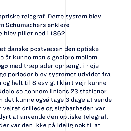
optiske telegraf. Dette system blev
kom Schumachers enklere
blev pillet ned i 1862.
 det danske postvæsen den optiske
sse år kunne man signalere mellem
ogø med træplader ophængt i høje
olige perioder blev systemet udvidet fra
g helt til Slesvig. I klart vejr kunne
delelse gennem liniens 23 stationer
n det kunne også tage 3 dage at sende
 vejret drillede og sigtbarheden var
 dyrt at anvende den optiske telegraf.
r var den ikke pålidelig nok til at