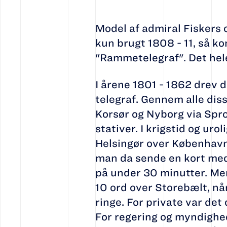
Model af admiral Fiskers 
kun brugt 1808 - 11, så 
"Rammetelegraf". Det hele 
I årene 1801 - 1862 drev
telegraf. Gennem alle di
Korsør og Nyborg via Spr
stativer. I krigstid og ur
Helsingør over København o
man da sende en kort med
på under 30 minutter. Me
10 ord over Storebælt, når
ringe. For private var det
For regering og myndighede