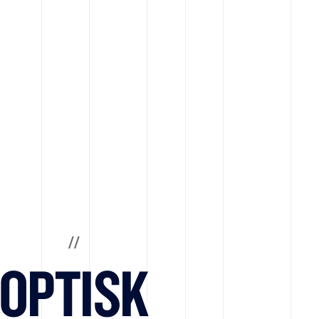
/
/
 OPTISK