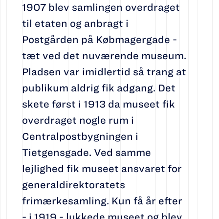
1907 blev samlingen overdraget
til etaten og anbragt i
Postgården på Købmagergade -
tæt ved det nuværende museum.
Pladsen var imidlertid så trang at
publikum aldrig fik adgang. Det
skete først i 1913 da museet fik
overdraget nogle rum i
Centralpostbygningen i
Tietgensgade. Ved samme
lejlighed fik museet ansvaret for
generaldirektoratets
frimærkesamling. Kun få år efter
- i 1919 - lukkede museet og blev