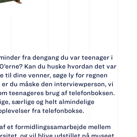
minder fra dengang du var teenager i
80’erne? Kan du huske hvordan det var
e til dine venner, søge ly for regnen
Så er du måske den interviewperson, vi
g om teenageres brug af telefonboksen.
ige, særlige og helt almindelige
plevelser fra telefonbokse.
 af et formidlingssamarbejde mellem
itet, og vil blive udstillet på museet