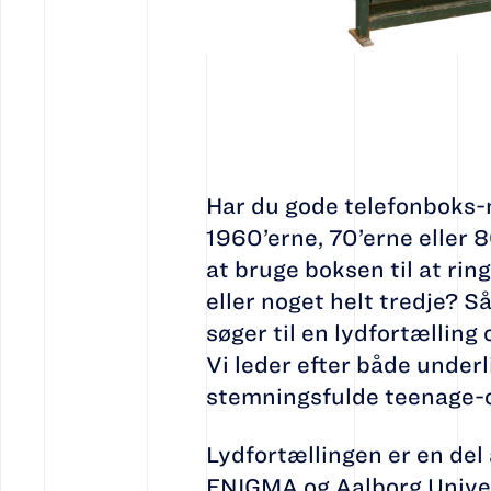
Har du gode telefonboks-
1960’erne, 70’erne eller 
at bruge boksen til at ring
eller noget helt tredje? 
søger til en lydfortællin
Vi leder efter både underl
stemningsfulde teenage-o
Lydfortællingen er en del
ENIGMA og Aalborg Univers