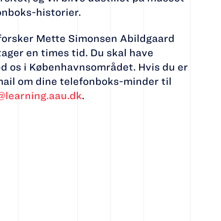
nboks-historier.
g forsker Mette Simonsen Abildgaard
tager en times tid. Du skal have
d os i Københavnsområdet. Hvis du er
mail om dine telefonboks-minder til
learning.aau.dk
.