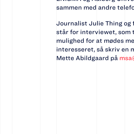
sammen med andre telefo
Journalist Julie Thing o
står for interviewet, som 
mulighed for at mødes me
interesseret, så skriv en 
Mette Abildgaard på
msa@