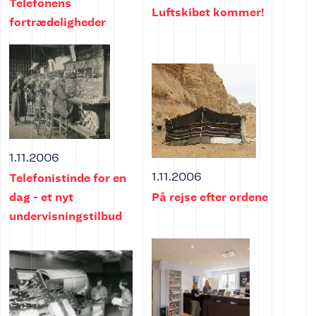
Telefonens
Luftskibet kommer!
fortrædeligheder
1.11.2006
1.11.2006
Telefonistinde for en
dag - et nyt
På rejse efter ordene
undervisningstilbud