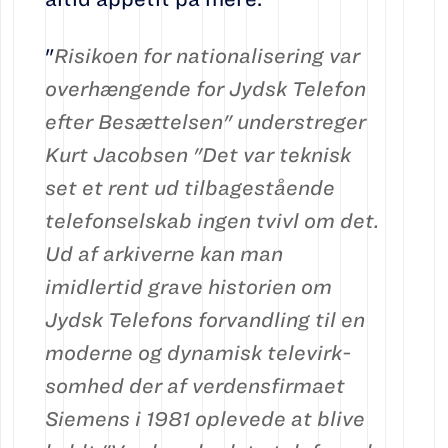
"
Risikoen for nationalisering var
overhængende for Jydsk Telefon
efter Besættelsen" understreger
Kurt Jacobsen "Det var teknisk
set et rent ud tilbagestående
telefonselskab ingen tvivl om det.
Ud af arkiverne kan man
imidlertid grave historien om
Jydsk Telefons for­vand­lin­g til en
moderne og dy­na­misk te­le­virk­­
som­hed der af verdensfirmaet
Siemens i 1981 oplevede at blive