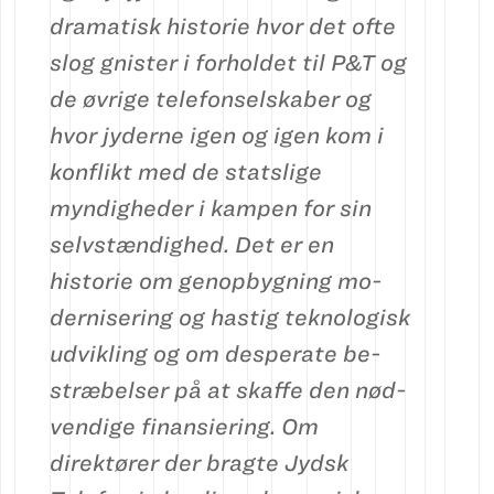
dra­ma­­tisk histo­rie hvor det ofte
slog gni­ster i forholdet til P&T og
de øv­rige tele­fon­sel­ska­ber og
hvor jyder­ne igen og igen kom i
kon­flikt med de stats­lige
myndigheder i kampen for sin
selv­stæn­dighed. Det er en
historie om genopbyg­ning mo­
derni­se­ring og hastig teknologisk
ud­vik­ling og om desperate be­
stræ­belser på at skaf­fe den nød­
vendige finansi­ering. Om
direktører der bragte Jydsk