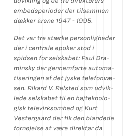
udvikling og de tre direktørers
embedsperioder der tilsammen
dækker årene 1947 - 1995.
Det var tre stærke per­son­lig­heder
der i cen­trale epoker stod i
spidsen for sel­skabet: Paul Dra­
min­sky der gen­nem­­førte auto­ma­
tiseringen af det jyske te­le­fon­væ­
sen. Rikard V. Rel­sted som ud­vik­
lede selskabet til en højtek­no­lo­
gisk televirksomhed og Kurt
Vester­gaard der fik den blan­dede
for­nø­jel­se at være direktør da