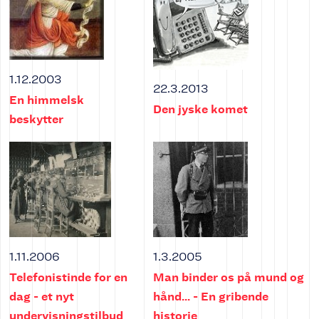
1.12.2003
22.3.2013
En himmelsk
Den jyske komet
beskytter
1.11.2006
1.3.2005
Telefonistinde for en
Man binder os på mund og
dag - et nyt
hånd... - En gribende
undervisningstilbud
historie