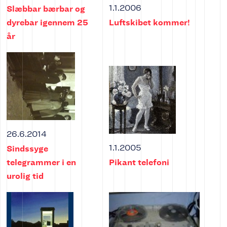
1.1.2006
Slæbbar bærbar og
dyrebar igennem 25
Luftskibet kommer!
år
26.6.2014
1.1.2005
Sindssyge
telegrammer i en
Pikant telefoni
urolig tid