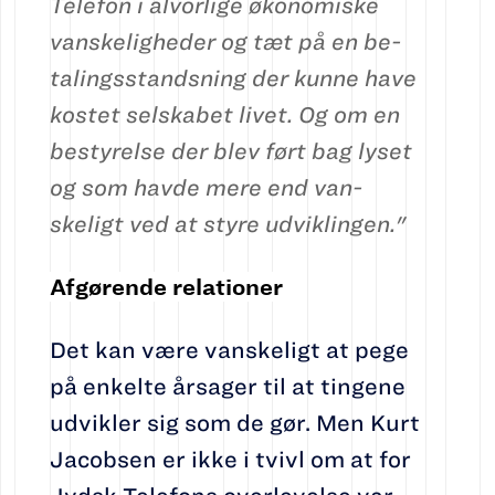
Telefon i alvor­lige økono­mi­ske
vanskeligheder og tæt på en be­
ta­­lingsstandsning der kunne have
kostet selskabet livet. Og om en
be­sty­relse der blev ført bag lyset
og som havde me­re end van­
skeligt ved at styre udviklingen."
Afgørende relationer
Det kan være vanskeligt at pege
på enkelte årsager til at tingene
udvikler sig som de gør. Men Kurt
Jacobsen er ikke i tvivl om at for