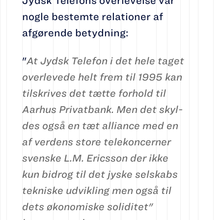
Jydsk Telefons overlevelse var
nogle bestemte relationer af
afgørende betydning:
"
At Jydsk Telefon i det hele taget
over­levede helt frem til 1995 kan
til­skri­ves det tætte for­hold til
Aarhus Pri­vat­bank. Men det skyl­
des også en tæt al­liance med en
af verdens store te­le­koncerner
svenske L.M. Erics­son der ikke
kun bidrog til det jyske sel­skabs
tekniske ud­vikling men og­så til
dets økonomiske soliditet"